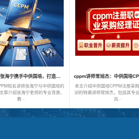
CPPM讲师张海宁携手中供国培，打造专业采购认证课程
PPM知名讲师张海宁与中供国培的
本文介绍中供国培CPPM注册采
文章介绍张海宁老师的专业背景、
训的特邀讲师常旭杰，包括其专
教···
风···