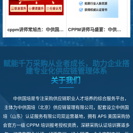
cppm讲师常旭杰：中供国培CPPM认证培训的实力派导师
CPPM讲师马盛宴：中供国培采购供应链人才培养的实践者
赋能千万采购从业者成长，助力企业搭
建专业化供应链管理体系
关于我们
中供国培是专注采购供应链职业人才培养的综合服务平台，
主体为中供国培（北京）供应链管理有限公司，配套设立中供国
培（山东）认证服务有限公司双运营基地，拥有 APS 美国采购协
会官方一级 CPPM 培训报考授权资质，深耕采购认证培训赛道多