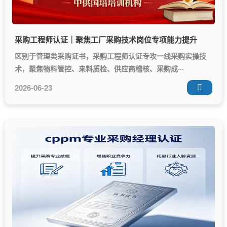
采购工程师认证｜聚焦工厂采购技术岗位专项能力提升
区别于管理类采购证书，采购工程师认证专攻一线采购实操技
术，聚焦物料管控、来料质检、供应商稽核、采购成···
2026-06-23
