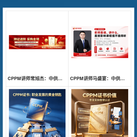
报名入口
关于我们
联系我们
CPPM讲师常旭杰：中供国培资深采购培训师的专业见解
CPPM讲师马盛宴：中供国培核心师资，助力采购人专业跃升