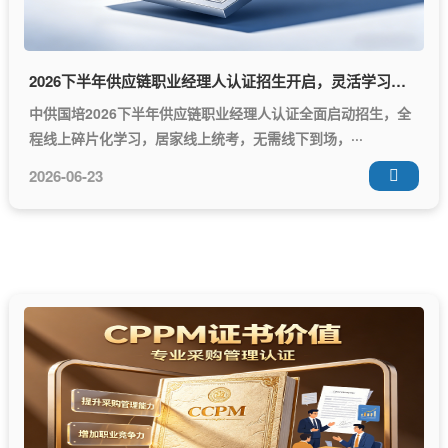
2026下半年供应链职业经理人认证招生开启，灵活学习模式适配在职从业者
中供国培2026下半年供应链职业经理人认证全面启动招生，全
程线上碎片化学习，居家线上统考，无需线下到场，···
2026-06-23
