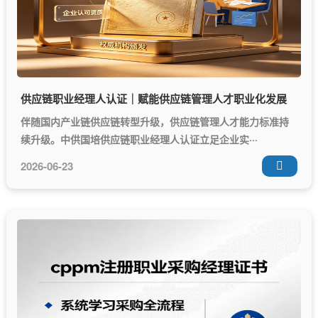
供应链职业经理人认证｜赋能供应链管理人才职业化发展
伴随国内产业链供应链转型升级，供应链管理人才能力标准持
续升级。中供国培供应链职业经理人认证立足企业实···
2026-06-23
