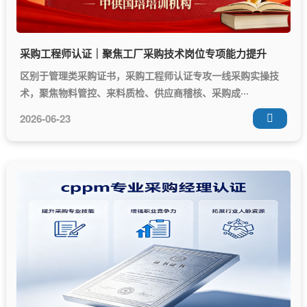
采购工程师认证｜聚焦工厂采购技术岗位专项能力提升
区别于管理类采购证书，采购工程师认证专攻一线采购实操技
术，聚焦物料管控、来料质检、供应商稽核、采购成···
2026-06-23
