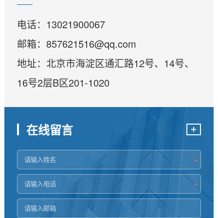
电话：13021900067
邮箱：857621516@qq.com
地址：北京市海淀区通汇路12号、14号、
16号2层B区201-1020
在线留言
*
*