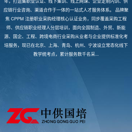
年，打造集职业认证、线下集训、线上网课、企业定制内训、供
应链行业咨询、渠道合作于一体的一站式人才服务体系。 品牌聚
焦 CPPM 注册职业采购经理核心认证业务，同步覆盖采购工程
师、供应链职业经理人分层培训，面向全国制造、外贸、新能
源、国企、工程、跨境电商行业采购从业者与企业提供标准化考
培服务，现已在北京、上海、青岛、杭州、宁波设立常态化线下
教学统考点，累计服务数千名采...