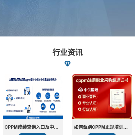
行业资讯
CPPM成绩查询入口及中供国培官方服务指南
如何甄别CPPM正规培训机构？中供国培以专业实力为您导航