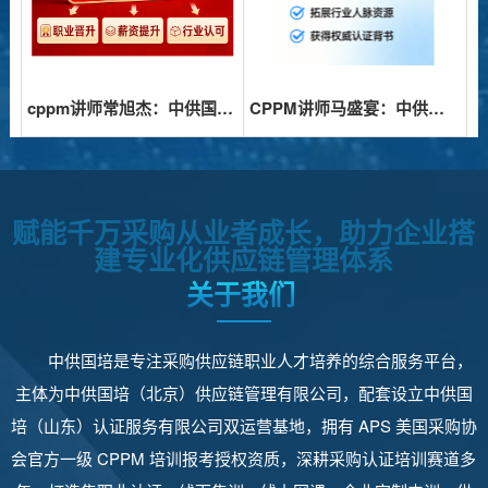
cppm讲师常旭杰：中供国培CPPM认证培训的实力派导师
CPPM讲师马盛宴：中供国培采购供应链人才培养的实践者
赋能千万采购从业者成长，助力企业搭
建专业化供应链管理体系
关于我们
中供国培是专注采购供应链职业人才培养的综合服务平台，
主体为中供国培（北京）供应链管理有限公司，配套设立中供国
培（山东）认证服务有限公司双运营基地，拥有 APS 美国采购协
会官方一级 CPPM 培训报考授权资质，深耕采购认证培训赛道多