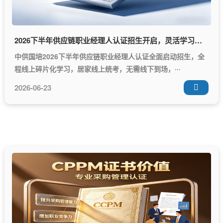
2026下半年供应链职业经理人认证招生开启，灵活学习模式适配在职从业者
中供国培2026下半年供应链职业经理人认证全面启动招生，全
程线上碎片化学习，居家线上统考，无需线下到场，···
2026-06-23
