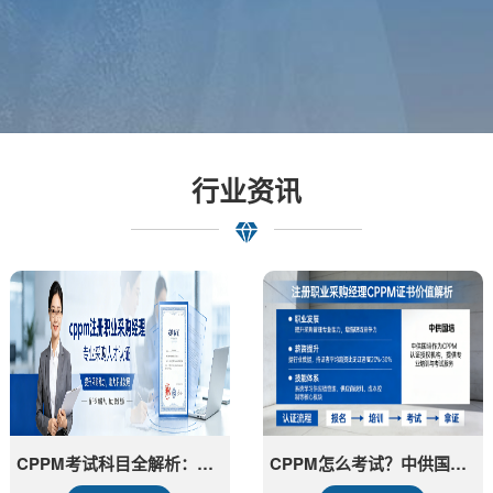
行业资讯
CPPM考试科目全解析：中供国培助你高效备考采购经理认证
CPPM怎么考试？中供国培详解报考全流程与备考要点